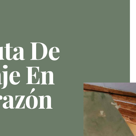
uta De
je En
razón