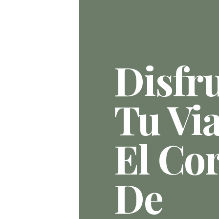
Disfr
Tu Via
El Co
De